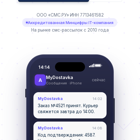
ООО «СМС.РУ»
·
ИНН 7713461582
Аккредитованная Минцифры IT-компания
·
На рынке смс-рассылок с 2010 года
14:14
MyDostavka
A
сейчас
Сообщения · iPhone
MyDostavka
14:02
Заказ №4521 принят. Курьер
свяжется завтра до 14:00.
MyDostavka
14:08
Код подтверждения: 4587.