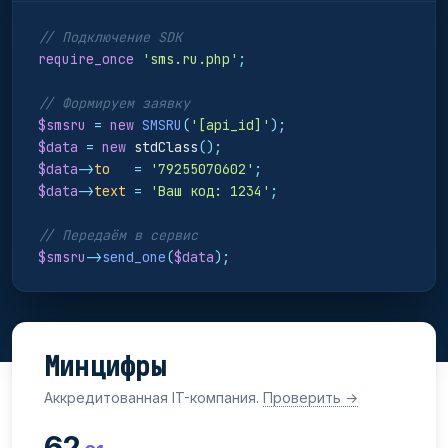
// Подключение SDK
require_once
'sms.ru.php'
;
// Формируем заявку
$smsru
=
new
SMSRU
(
'[api_id]'
);
$data
=
new
 stdClass
();
$data
->
to
=
'79255070602'
;
$data
->
text
=
'Ваш код: 1234'
;
// Передаём в сервис
$smsru
->
send_one
(
$data
);
Минцифры
Аккредитованная IT-компания.
Проверить →
62